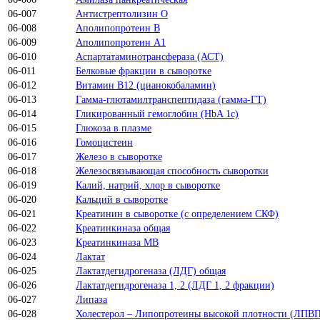
06-007
Антистрептолизин О
06-008
Аполипопротеин B
06-009
Аполипопротеин A1
06-010
Аспартатаминотрансфераза (АСТ)
06-011
Белковые фракции в сыворотке
06-012
Витамин В12 (цианокобаламин)
06-013
Гамма-глютамилтранспептидаза (гамма-ГТ)
06-014
Гликированный гемоглобин (HbA 1c)
06-015
Глюкоза в плазме
06-016
Гомоцистеин
06-017
Железо в сыворотке
06-018
Железосвязывающая способность сыворотки
06-019
Калий, натрий, хлор в сыворотке
06-020
Кальций в сыворотке
06-021
Креатинин в сыворотке (с определением СКФ)
06-022
Креатинкиназа общая
06-023
Креатинкиназа MB
06-024
Лактат
06-025
Лактатдегидрогеназа (ЛДГ) общая
06-026
Лактатдегидрогеназа 1, 2 (ЛДГ 1, 2 фракции)
06-027
Липаза
06-028
Холестерол – Липопротеины высокой плотности (ЛПВ