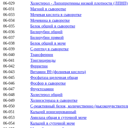
06-029
Холестерол - Липопротеины низкой плотности (ЛПНП)
06-031
Магний в сыворотке
06-033
Мочевая кислота в сыворотке
06-034
Мочевина в сыворотке
06-035
Белок общий в сыворотке
06-036
Билирубин общий
06-037
Билирубин прямой
06-038
Белок общий в моче
06-039
С-пептид в сыворотке
06-040
Трансферрин
06-041
Триглицериды
06-042
Ферритин
06-043
Витамин B9 (фолиевая кислота)
06-045
Фосфатаза щелочная общая
06-046
Фосфор в сыворотке
06-047
Фруктозамин
06-048
Холестерол общий
06-049
Холинэстераза в сыворотке
06-050
С-реактивный белок, количественно (высокочувствител
06-051
Кальций ионизированный
06-053
Амилаза общая в суточной моче
06-054
Кальций в суточной моче