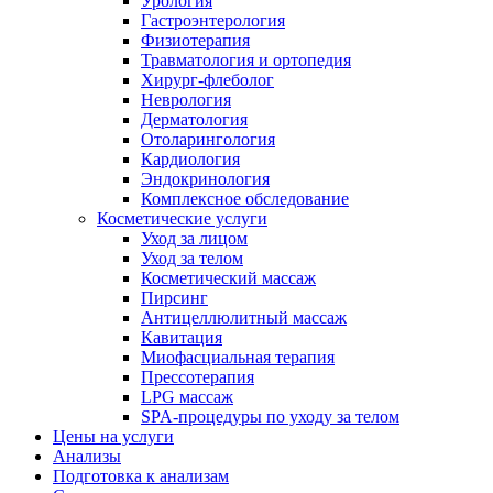
Урология
Гастроэнтерология
Физиотерапия
Травматология и ортопедия
Хирург-флеболог
Неврология
Дерматология
Отоларингология
Кардиология
Эндокринология
Комплексное обследование
Косметические услуги
Уход за лицом
Уход за телом
Косметический массаж
Пирсинг
Антицеллюлитный массаж
Кавитация
Миофасциальная терапия
Прессотерапия
LPG массаж
SPA-процедуры по уходу за телом
Цены на услуги
Анализы
Подготовка к анализам