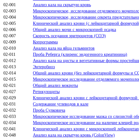
02-001
Анализ кала на скрытую кровь
02-003
Микроскопическое, исследование отделяемого мочепо
02-004
Микроскопическое, исследование секрета предстательн
02-005
Клинический анализ крови (c лейкоцитарной формулой
02-006
Общий анализ мочи с микроскопией осадка
02-007
Скорость оседания эритроцитов (СОЭ)
02-009
Копрограмма
02-010
Анализ кала на яйца гельминтов
02-011
Проба Реберга (клиренс эндогенного креатинина)
02-012
Анализ кала на цисты и вегетативные формы простейш
02-013
Энтеробиоз
02-014
Общий анализ крови (без лейкоцитарной формулы и С
02-015
Микроскопическое исследование отделяемого мочепол
02-021
Общий анализ мокроты
02-027
Ретикулоциты
02-029
Клинический анализ крови с лейкоцитарной формулой
02-031
Содержание углеводов в кале
02-032
Проба Сулковича
02-033
Микроскопическое исследование мазка со слизистой об
02-034
Микроскопическое исследование на наличие клещей ро
02-041
Клинический анализ крови с микроскопией лейкоцита
02-048
Анализ кала на скрытую кровь (ColonView)