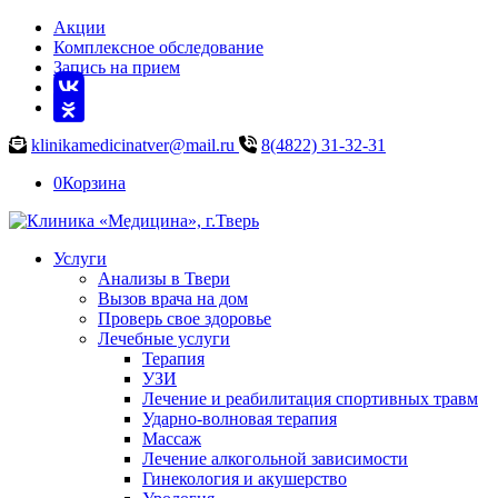
Акции
Комплексное обследование
Запись на прием
klinikamedicinatver@mail.ru
8(4822) 31-32-31
0
Корзина
Услуги
Анализы в Твери
Вызов врача на дом
Проверь свое здоровье
Лечебные услуги
Терапия
УЗИ
Лечение и реабилитация спортивных травм
Ударно-волновая терапия
Массаж
Лечение алкогольной зависимости
Гинекология и акушерство