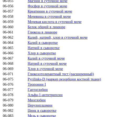
06-055
Магний в суточной моче
06-056
Фосфор в суточной моче
06-057
Креатинин в суточной моче
06-058
Мочевина в суточной моче
06-059
Мочевая кислота в суточной моче
06-060
Белок общий в ликворе
06-061
Глюкоза в ликворе
06-062
Калий, натрий, хлор в суточной моче
06-064
Калий в сыворотке
06-065
Натрий в сыворотке
06-066
Хлор в сыворотке
06-067
Калий в суточной моче
06-068
Натрий в суточной моче
06-069
Хлор в суточной моче
06-071
Глюкозотолерантный тест (расширенный)
06-075
Pyrilinks-D (маркер резорбции костной ткани)
06-076
Тропонин I
06-077
Гаптоглобин
06-078
Альфа-1-антитрипсин
06-079
Миоглобин
06-080
Церулоплазмин
06-082
Цинк в сыворотке
06-083
Медь в сыворотке