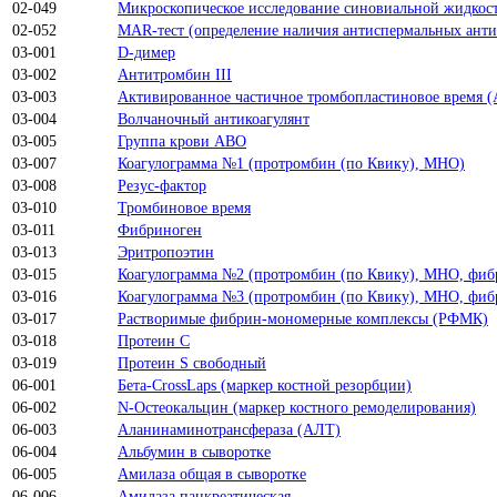
02-049
Микроскопическое исследование синовиальной жидкос
02-052
MAR-тест (определение наличия антиспермальных антит
03-001
D-димер
03-002
Антитромбин III
03-003
Активированное частичное тромбопластиновое время 
03-004
Волчаночный антикоагулянт
03-005
Группа крови ABO
03-007
Коагулограмма №1 (протромбин (по Квику), МНО)
03-008
Резус-фактор
03-010
Тромбиновое время
03-011
Фибриноген
03-013
Эритропоэтин
03-015
Коагулограмма №2 (протромбин (по Квику), МНО, фиб
03-016
Коагулограмма №3 (протромбин (по Квику), МНО, фибр
03-017
Растворимые фибрин-мономерные комплексы (РФМК)
03-018
Протеин C
03-019
Протеин S свободный
06-001
Бета-CrossLaps (маркер костной резорбции)
06-002
N-Остеокальцин (маркер костного ремоделирования)
06-003
Аланинаминотрансфераза (АЛТ)
06-004
Альбумин в сыворотке
06-005
Амилаза общая в сыворотке
06-006
Амилаза панкреатическая