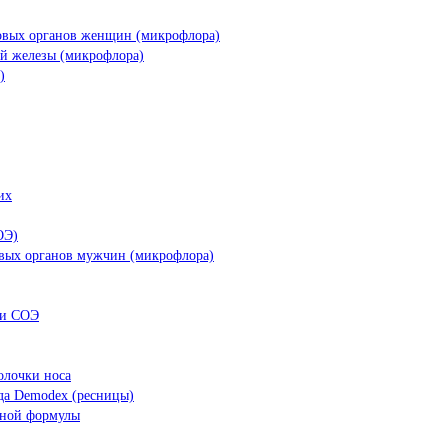
ловых органов женщин (микрофлора)
ой железы (микрофлора)
)
их
ОЭ)
овых органов мужчин (микрофлора)
 и СОЭ
олочки носа
да Demodex (ресницы)
рной формулы