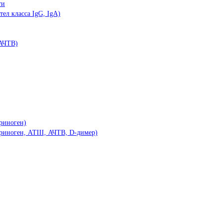
ти
ел класса IgG, IgA)
(АЧТВ)
риноген)
иноген, АТIII, АЧТВ, D-димер)