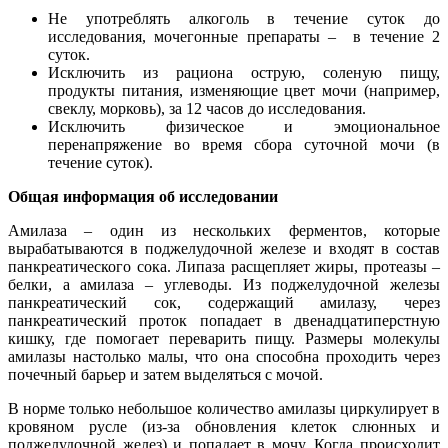
Не употреблять алкоголь в течение суток до
исследования, мочегонные препараты – в течение 2
суток.
Исключить из рациона острую, соленую пищу,
продукты питания, изменяющие цвет мочи (например,
свеклу, морковь), за 12 часов до исследования.
Исключить физическое и эмоциональное
перенапряжение во время сбора суточной мочи (в
течение суток).
Общая информация об исследовании
Амилаза – один из нескольких ферментов, которые
вырабатываются в поджелудочной железе и входят в состав
панкреатического сока. Липаза расщепляет жиры, протеазы –
белки, а амилаза – углеводы. Из поджелудочной железы
панкреатический сок, содержащий амилазу, через
панкреатический проток попадает в двенадцатиперстную
кишку, где помогает переварить пищу. Размеры молекулы
амилазы настолько малы, что она способна проходить через
почечный барьер и затем выделяться с мочой.
В норме только небольшое количество амилазы циркулирует в
кровяном русле (из-за обновления клеток слюнных и
поджелудочной желез) и попадает в мочу. Когда происходит