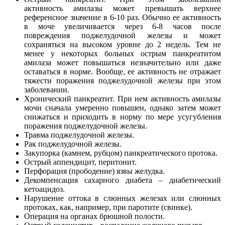
активность амилазы может превышать верхнее
референсное значение в 6-10 раз. Обычно ее активность
в моче увеличивается через 6-8 часов после
повреждения поджелудочной железы и может
сохраняться на высоком уровне до 2 недель. Тем не
менее у некоторых больных острым панкреатитом
амилаза может повышаться незначительно или даже
оставаться в норме. Вообще, ее активность не отражает
тяжести поражения поджелудочной железы при этом
заболевании.
Хронический панкреатит. При нем активность амилазы
мочи сначала умеренно повышен, однако затем может
снижаться и приходить в норму по мере усугубления
поражения поджелудочной железы.
Травма поджелудочной железы.
Рак поджелудочной железы.
Закупорка (камнем, рубцом) панкреатического протока.
Острый аппендицит, перитонит.
Перфорация (прободение) язвы желудка.
Декомпенсация сахарного диабета – диабетический
кетоацидоз.
Нарушение оттока в слюнных железах или слюнных
протоках, как, например, при паротите (свинке).
Операция на органах брюшной полости.