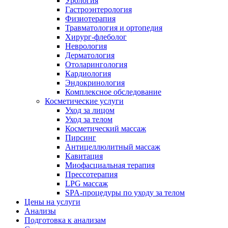
Урология
Гастроэнтерология
Физиотерапия
Травматология и ортопедия
Хирург-флеболог
Неврология
Дерматология
Отоларингология
Кардиология
Эндокринология
Комплексное обследование
Косметические услуги
Уход за лицом
Уход за телом
Косметический массаж
Пирсинг
Антицеллюлитный массаж
Кавитация
Миофасциальная терапия
Прессотерапия
LPG массаж
SPA-процедуры по уходу за телом
Цены на услуги
Анализы
Подготовка к анализам