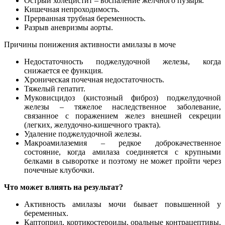
Острый холецистит – воспаление желчного пузыря.
Кишечная непроходимость.
Прерванная трубная беременность.
Разрыв аневризмы аорты.
Причины понижения активности амилазы в моче
Недостаточность поджелудочной железы, когда
снижается ее функция.
Хроническая почечная недостаточность.
Тяжелый гепатит.
Муковисцидоз (кистозный фиброз) поджелудочной
железы – тяжелое наследственное заболевание,
связанное с поражением желез внешней секреции
(легких, желудочно-кишечного тракта).
Удаление поджелудочной железы.
Макроамилаземия – редкое доброкачественное
состояние, когда амилаза соединяется с крупными
белками в сыворотке и поэтому не может пройти через
почечные клубочки.
Что может влиять на результат?
Активность амилазы мочи бывает повышенной у
беременных.
Каптоприл, кортикостероиды, оральные контрацептивы,