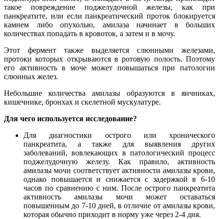
такое повреждение поджелудочной железы, как при
панкреатите, или если панкреатический проток блокируется
камнем либо опухолью, амилаза начинает в больших
количествах попадать в кровоток, а затем и в мочу.
Этот фермент также выделяется слюнными железами,
протоки которых открываются в ротовую полость. Поэтому
его активность в моче может повышаться при патологии
слюнных желез.
Небольшие количества амилазы образуются в яичниках,
кишечнике, бронхах и скелетной мускулатуре.
Для чего используется исследование?
Для диагностики острого или хронического
панкреатита, а также для выявления других
заболеваний, вовлекающих в патологический процесс
поджелудочную железу. Как правило, активность
амилазы мочи соответствует активности амилазы крови,
однако повышается и снижается с задержкой в 6-10
часов по сравнению с ним. После острого панкреатита
активность амилазы мочи может оставаться
повышенным до 7-10 дней, в отличие от амилазы крови,
которая обычно приходит в норму уже через 2-4 дня.