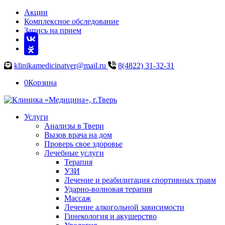
Акции
Комплексное обследование
Запись на прием
klinikamedicinatver@mail.ru
8(4822) 31-32-31
0
Корзина
Услуги
Анализы в Твери
Вызов врача на дом
Проверь свое здоровье
Лечебные услуги
Терапия
УЗИ
Лечение и реабилитация спортивных травм
Ударно-волновая терапия
Массаж
Лечение алкогольной зависимости
Гинекология и акушерство