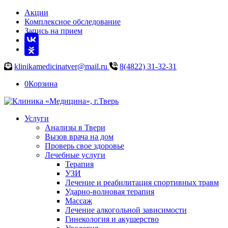
Акции
Комплексное обследование
Запись на прием
klinikamedicinatver@mail.ru
8(4822) 31-32-31
0
Корзина
Услуги
Анализы в Твери
Вызов врача на дом
Проверь свое здоровье
Лечебные услуги
Терапия
УЗИ
Лечение и реабилитация спортивных травм
Ударно-волновая терапия
Массаж
Лечение алкогольной зависимости
Гинекология и акушерство