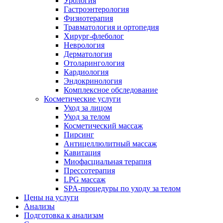
Урология
Гастроэнтерология
Физиотерапия
Травматология и ортопедия
Хирург-флеболог
Неврология
Дерматология
Отоларингология
Кардиология
Эндокринология
Комплексное обследование
Косметические услуги
Уход за лицом
Уход за телом
Косметический массаж
Пирсинг
Антицеллюлитный массаж
Кавитация
Миофасциальная терапия
Прессотерапия
LPG массаж
SPA-процедуры по уходу за телом
Цены на услуги
Анализы
Подготовка к анализам