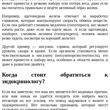
может привести к резкому набору или потере веса, даже если
вы питаетесь правильно и ведёте активный образ жизни.
Например, щитовидная железа отвечает за выработку
гормонов, которые контролируют скорость обмена веществ.
Если она работает слишком медленно (гипотиреоз), вес может
начать расти, даже если вы едите мало. А если щитовидка,
наоборот, слишком активна (гипертиреоз), человек может
резко худеть, несмотря на хороший аппетит.
Другой пример — инсулин, гормон, который регулирует
уровень сахара в крови. Если организм становится менее
чувствительным к инсулину (инсулинорезистентность), это
может привести к набору веса, особенно в области живота, и
даже к развитию диабета.
Когда стоит обратиться к
эндокринологу?
Если вы заметили, что ваш вес меняется без видимых причин,
или вам никак не удаётся похудеть или набрать массу,
несмотря на все усилия, это повод задуматься о визите к
эндокринологу. Вот несколько признаков, которые могут
указывать на гормональные проблемы: